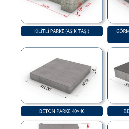
KİLİTLİ PARKE (AŞIK TAŞI)
GÖRM
BETON PARKE 40×40
BE