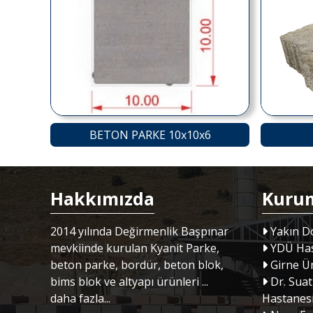
BETON PARKE 10x10x6
Hakkımızda
Kuru
2014 yılında Değirmenlik Başpınar
Yakın Do
mevkiinde kurulan Kyanit Parke,
YDÜ Has
beton parke, bordür, beton blok,
Girne Ün
bims blok ve altyapı ürünleri ...
Dr. Suat
daha fazla...
Hastanes