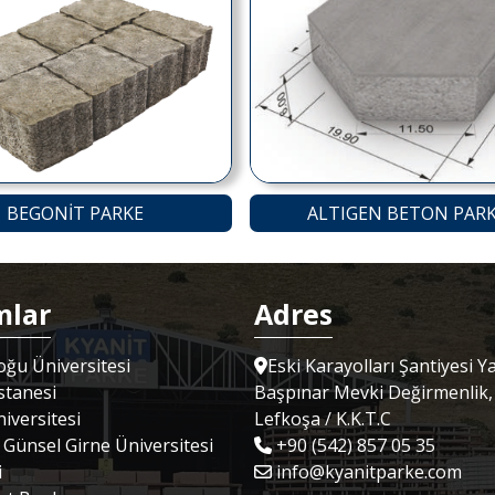
BEGONİT PARKE
ALTIGEN BETON PAR
mlar
Adres
ğu Üniversitesi
Eski Karayolları Şantiyesi Y
tanesi
Başpınar Mevki Değirmenlik,
iversitesi
Lefkoşa / K.K.T.C
 Günsel Girne Üniversitesi
+90 (542) 857 05 35
i
info@kyanitparke.com