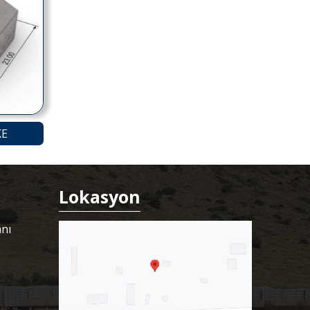
KE
Lokasyon
anı