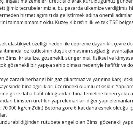
likçi inşaat malzemeleri üreticisi olarak kurulduğumuz günd
ttiğimiz tecrübelerimizle, bu pazarda ülkemize verdiğimiz h
ermeden hizmet ağımızı da geliştirmek adına önemli adımlar a
rini tamamlamamız oldu. Kuzey Kıbrıs’ın ilk ve tek TSE belg
ksek elastikiyet özelliği nedeni ile depreme dayanıklı, çevre
yalıtımında, öz kütlesinin düşük olmasının sağladığı avantajlar
ims, kristalize, gözenekli, süngerimsi, fiziksel ve kimyasa
çok gözenekli bir yapıya sahip olması nedeniyle hafiftir ve doğ
vreye zararlı herhangi bir gaz çıkartmaz ve yangına karşı etk
ği sayesinde bina ağırlıkları üzerindeki olumlu etkisidir. Yap
lerine göre daha hafif olduğundan bina temeline binen yükü az
undan bimsten üretilen yapı elemanları diğer yapı elemanla
sı: 70.000 kg/cm2’dir.) Betona göre 6 kat daha esnek olduğu i
lar.
undurabildiğinden rutubete engel olan Bims, gözenekli yapı