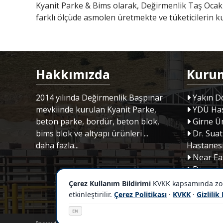
Kyanit Parke & Bims olarak, Değirmenlik Taş Ocak
farklı ölçüde asmolen üretmekte ve tüketicilerin k
Hakkımızda
Kuru
2014 yılında Değirmenlik Başpınar
Yakın Do
mevkiinde kurulan Kyanit Parke,
YDÜ Has
beton parke, bordür, beton blok,
Girne Ün
bims blok ve altyapı ürünleri ...
Dr. Suat
daha fazla...
Hastanes
Near Ea
Dorana 
GÜNSEL E
Çerez Kullanım Bildirimi
KVKK kapsamında zorun
etkinleştirilir.
Çerez Politikası
·
KVKK
·
Gizlilik
EN