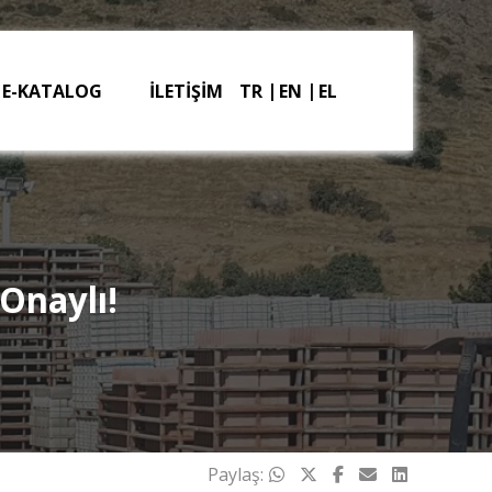
E-KATALOG
İLETİŞİM
TR
EN
EL
Onaylı!
Paylaş: