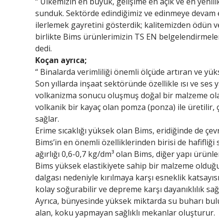
“ Ülkemizin en büyük, gelişime en açık ve en yeni
sunduk. Sektörde edindiğimiz ve edinmeye devam e
ilerlemek gayretini gösterdik; kalitemizden ödün v
birlikte Bims ürünlerimizin TS EN belgelendirmele
dedi.
Koçan ayrıca;
“ Binalarda verimliliği önemli ölçüde artıran ve yü
Son yıllarda inşaat sektöründe özellikle ısı ve ses 
volkanizma sonucu oluşmuş doğal bir malzeme olan B
volkanik bir kayaç olan pomza (ponza) ile üretilir, 
sağlar.
Erime sıcaklığı yüksek olan Bims, eridiğinde de çe
Bims’in en önemli özelliklerinden birisi de hafifli
ağırlığı 0,6-0,7 kg/dm³ olan Bims, diğer yapı ürün
Bims yüksek elastikiyete sahip bir malzeme olduğ
dalgası nedeniyle kırılmaya karşı esneklik katsayı
kolay soğurabilir ve depreme karşı dayanıklılık sağ
Ayrıca, bünyesinde yüksek miktarda su buharı bul
alan, koku yapmayan sağlıklı mekanlar oluşturur.