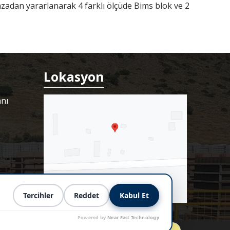
adan yararlanarak 4 farklı ölçüde Bims blok ve 2
Lokasyon
anı
a
Tercihler
Reddet
Kabul Et
Powered by
Near East Technology