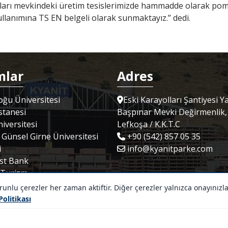
ları mevkindeki üretim tesislerimizde hammadde olarak pomz
ullanımına TS EN belgeli olarak sunmaktayız.” dedi.
mlar
Adres
ğu Üniversitesi
Eski Karayolları Şantiyesi Y
tanesi
Başpınar Mevki Değirmenlik,
iversitesi
Lefkoşa / K.K.T.C
 Günsel Girne Üniversitesi
+90 (542) 857 05 35
i
info@kyanitparke.com
st Bank
Turizm
lectric Vehicle
lu çerezler her zaman aktiftir. Diğer çerezler yalnızca onayınızl
 Politikası