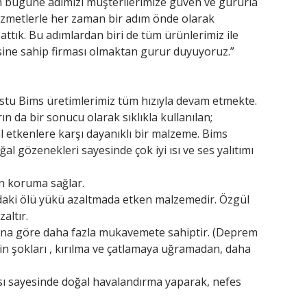
en bugüne adımızı müşterilerimize güven ve gururla
izmetlerle her zaman bir adım önde olarak
ttık. Bu adımlardan biri de tüm ürünlerimiz ile
esine sahip firması olmaktan gurur duyuyoruz.”
 dostu Bims üretimlerimiz tüm hızıyla devam etmekte.
ın da bir sonucu olarak sıklıkla kullanılan;
l etkenlere karşı dayanıklı bir malzeme. Bims
al gözenekleri sayesinde çok iyi ısı ve ses yalıtımı
in koruma sağlar.
ılardaki ölü yükü azaltmada etken malzemedir. Özgül
altır.
rına göre daha fazla mukavemete sahiptir. (Deprem
çin şokları , kırılma ve çatlamaya uğramadan, daha
sı sayesinde doğal havalandırma yaparak, nefes