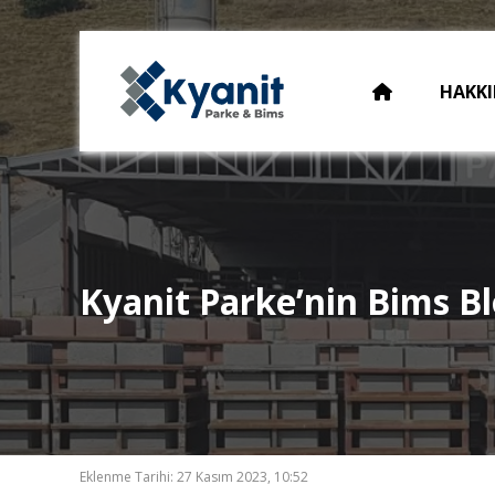
HAKKI
Kyanit Parke’nin Bims Bl
Eklenme Tarihi: 27 Kasım 2023, 10:52