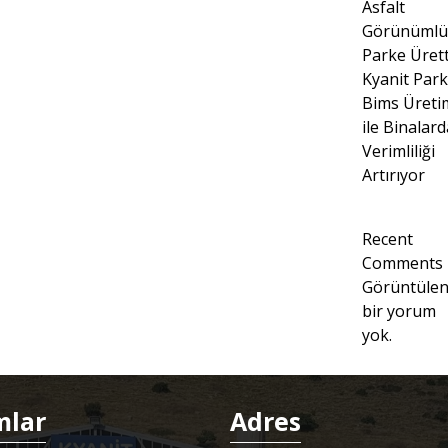
Asfalt
Görünümlü
Parke Ürett
Kyanit Par
Bims Üreti
ile Binalard
Verimliliği
Artırıyor
Recent
Comments
Görüntüle
bir yorum
yok.
mlar
Adres