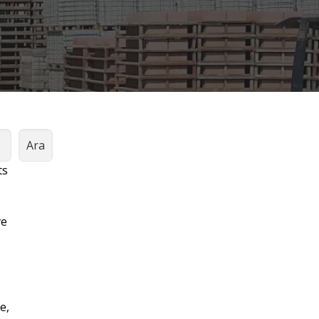
Ara
ts
ve
e,