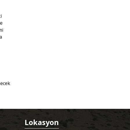
i
ke
mi
a
necek
Lokasyon