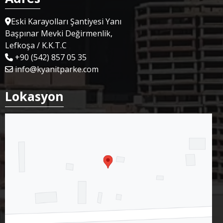
Eski Karayolları Şantiyesi Yanı
Başpınar Mevki Değirmenlik,
Lefkoşa / K.K.T.C
+90 (542) 857 05 35
info@kyanitparke.com
Lokasyon