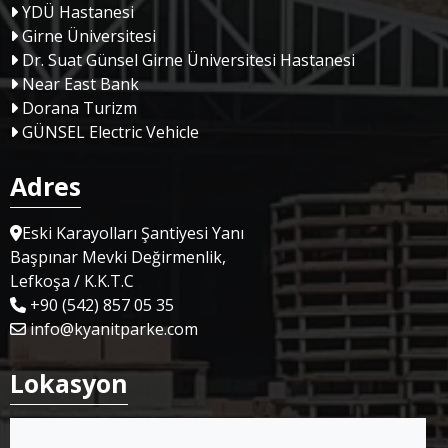
YDÜ Hastanesi
Girne Üniversitesi
Dr. Suat Günsel Girne Üniversitesi Hastanesi
Near East Bank
Dorana Turizm
GÜNSEL Electric Vehicle
Adres
Eski Karayolları Şantiyesi Yanı
Başpınar Mevki Değirmenlik,
Lefkoşa / K.K.T.C
+90 (542) 857 05 35
info@kyanitparke.com
Lokasyon