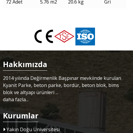
72 Adet
5.76 m2
20.6 kg
Gri
Hakkımızda
2014 yılında Değirmenlik Başpınar mevkiinde kurulan
Kyanit Parke, beton parke, bordür, beton blok, bims
blok ve altyapı ürünleri ...
daha fazla...
Kurumlar
Yakın Doğu Üniversitesi